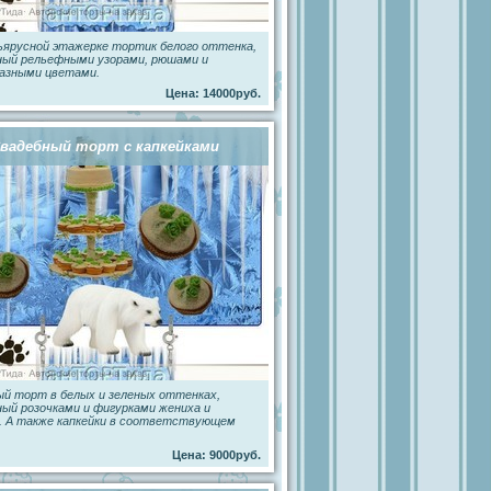
ярусной этажерке тортик белого оттенка,
ный рельефными узорами, рюшами и
разными цветами.
Цена: 14000руб.
вадебный торт с капкейками
й торт в белых и зеленых оттенках,
ый розочками и фигурками жениха и
. А также капкейки в соответствующем
Цена: 9000руб.