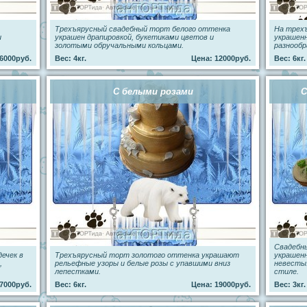
Трехъярусный свадебный торт белого оттенка
На трехъ
и
украшен драпировкой, букетиками цветов и
украшен
золотыми обручальными кольцами.
разнооб
6000руб.
Вес: 4кг.
Цена: 12000руб.
Вес: 6кг.
С белыми розами
С
Свадебны
ечек в
Трехъярусный торт золотого оттенка украшают
украшенн
,
рельефные узоры и белые розы с упавшими вниз
невесты
лепестками.
стиле.
7000руб.
Вес: 6кг.
Цена: 19000руб.
Вес: 3кг.