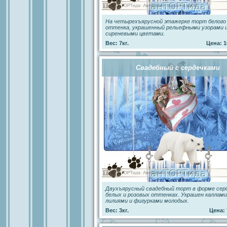
На четырехъярусной этажерке торт белого
оттенка, украшенный рельефными узорами 
сиреневыми цветами.
Вес: 7кг.
Цена: 1
Свадебный с сердечками
Двухъярусный свадебный торт в форме серд
белых и розовых оттенках. Украшен каллами
лилиями и фигурками молодых.
Вес: 3кг.
Цена: 