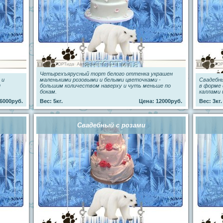
Четырехъярусный торт белого оттенка украшен
 и
маленькими розовыми и белыми цветочками -
Свадебн
и
большим количеством наверху и чуть меньше по
в форме 
бокам.
каллами 
6000руб.
Вес: 5кг.
Цена: 12000руб.
Вес: 3кг.
Свадебный с розами