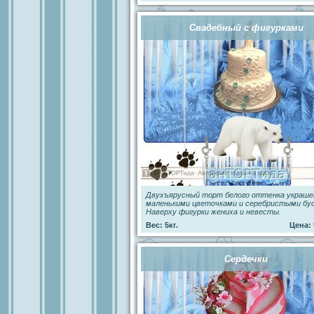
Свадебный с фигурками
Двухъярусный торт белого оттенка украше
маленькими цветочками и серебристыми бу
Наверху фигурки жениха и невесты.
Вес: 5кг.
Цена: 
Сердечки