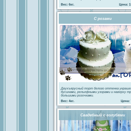
Вес: 6кг.
Цена: 1
С розами
Двухъярусный торт белого оттенка украше
бусинами, рельефными узорами и наверху т
большими розочками.
Вес: 4кг.
Цена: 
Свадебный с голубями