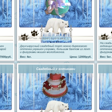
На свадь
шен
Двухъярусный свадебный торт нежно-бирюзового
годовщи
парой
оттенка украшен узорами, большим бантом из лент
оттенка
и фигурками мишек-молодоженов.
фигурка
7000руб.
Вес: 4кг.
Цена: 12000руб.
Вес: 5кг.
Свадебный с котиками