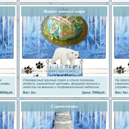
Вокруг земного шара
н
Одноярусный круглый торт в стиле половины
На трех
синами.
глобуса, украшенный цветами, фигуркой жениха и
украшен
невесты на машине и поздравительной надписью.
узорами 
9000руб.
Вес: 2кг.
Цена: 7000руб.
Вес: 6кг.
С цветочками