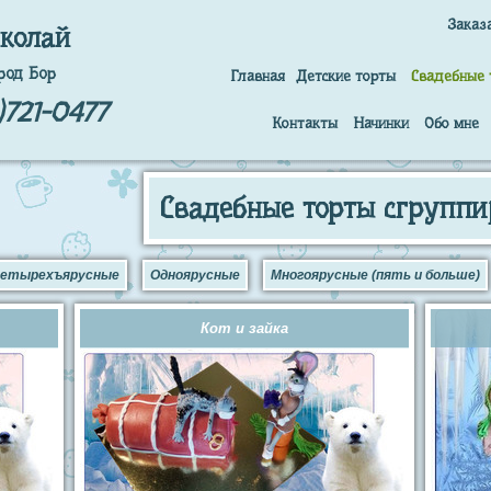
Заказ
колай
род Бор
Главная
Детские торты
Свадебные 
)721-0477
Контакты
Начинки
Обо мне
Свадебные торты сгруппи
етырехъярусные
Одноярусные
Многоярусные (пять и больше)
Кот и зайка