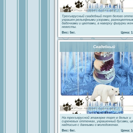
Трехъярусный свадебный торт белого отте
украшен рельефными узорами, разноцветны
бабочками и цветами, а наверху фигурки жен
невесты.
Вес: 5кг.
Цена: 1
Свадебный
На трехъярусной этажерке торт в белых и
сиреневых оттенках, украшенный бусами, ц
надписью с данными о молодоженах.
Вес: 6кг.
Цена: 1