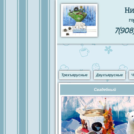
Ни
го
7(908
Трехъярусные
Двухъярусные
Ч
Свадебный