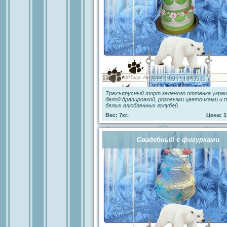
Трехъярусный торт зеленого оттенка укра
белой драпировкой, розовыми цветочками и 
белых влюбленных голубей.
Вес: 7кг.
Цена: 1
Свадебный с фигурками