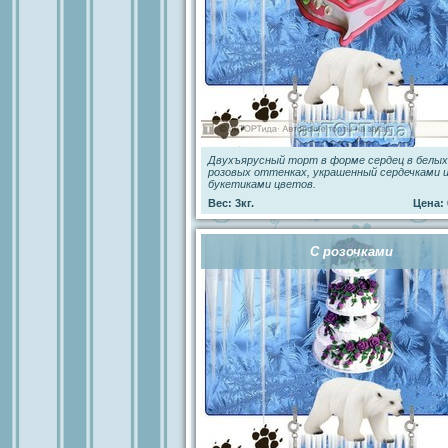
Двухъярусный торт в форме сердец в белых
розовых оттенках, украшенный сердечками 
букетиками цветов.
Вес: 3кг.
Цена: 
С розочками