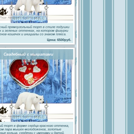
сный прямоугольный торт в стиле подушки
х и зеленых оттенках, на котором фигурки
нов-кошечек и инициалы со знаком плюса.
Цена: 6500руб.
Свадебный с мышатами
й торт в форме сердца красного оттенка,
ром пара мышек-молодоженов, золотые
ные кольца, сердечки с именами и датой.