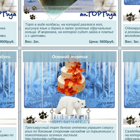
Торт в виде колбасы, на которой разлегся кот,
нка
высунув язык и держа в лапке золотые обручальные
Однояру
кольца. И морковка, на которой сидит зайка в платье
в розовы
ями.
и с цветами.
молодоже
4500руб.
Вес: 2кг.
Цена: 5600руб.
Вес: 3кг.
адуги
Осенний тортик
Трехъярусный торт белого оттенка украшен сверху
н
вниз по боковым сторонам каскадом из порыжевших и
Свадебны
ющими по
пожелтевших осенних листьев.
на кото
http://antortida.ru/Начинки
обручаль