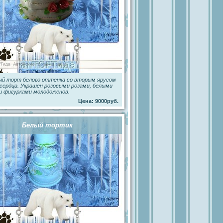
ый торт белого оттенка со вторым ярусом
сердца. Украшен розовыми розами, белыми
и фигурками молодоженов.
Цена: 9000руб.
Белый тортик