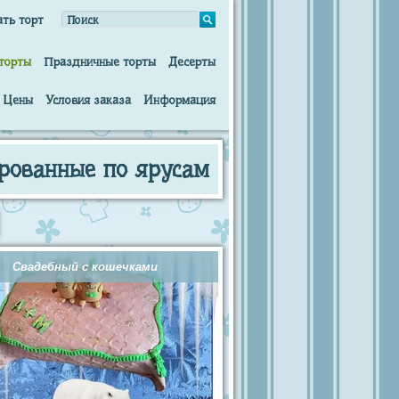
ать торт
торты
Праздничные торты
Десерты
Цены
Условия заказа
Информация
рованные по ярусам
Свадебный с кошечками