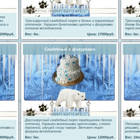
нка
ми
Трехъярусный свадебный торт в белых и коралловых
Трехъяр
иха и
оттенках. Украшен букетиками цветов и фигурками
бокам бо
котиков-молодоженов.
парой вл
2000руб.
Вес: 4кг.
Цена: 17000руб.
Вес: 6кг.
Свадебный с фигурками
Двухъярусный свадебный торт традиционно белого
оттенка. Украшен маленькими цветочками, словно
Пятияру
ветами и
дорожкой, идущей снизу наверх. Венчает торт
рюшами, 
фигурка молодоженов.
розочкам
4000руб.
Вес: 5кг.
Цена: 12000руб.
Вес: 10кг