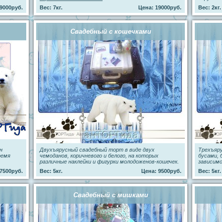
9000руб.
Вес: 7кг.
Цена: 19000руб.
Вес: 2кг.
Свадебный с кошечками
н
Двухъярусный свадебный торт в виде двух
Трехъяр
ремя
чемоданов, коричневого и белого, на которых
бусами, 
различные наклейки и фигурки молодоженов-кошечек.
зависим
7500руб.
Вес: 5кг.
Цена: 9500руб.
Вес: 5кг.
Свадебный с мишками