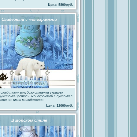
Цена: 5800руб.
Свадебный с монограммой
усный торт голубого оттенка украшен
букетами цветов и монограммой с буквами в
ости от имен молодоженов.
Цена: 12000руб.
В морском стиле