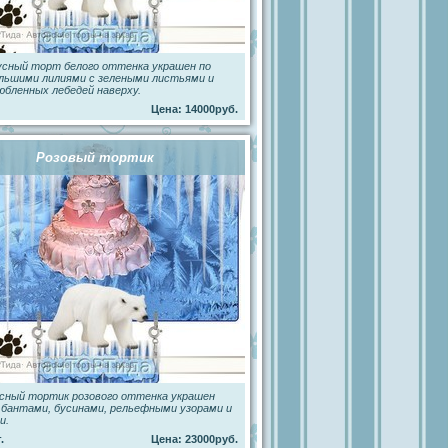
усный торт белого оттенка украшен по
льшими лилиями с зелеными листьями и
юбленных лебедей наверху.
Цена: 14000руб.
Розовый тортик
сный тортик розового оттенка украшен
бантами, бусинами, рельефными узорами и
и.
.
Цена: 23000руб.