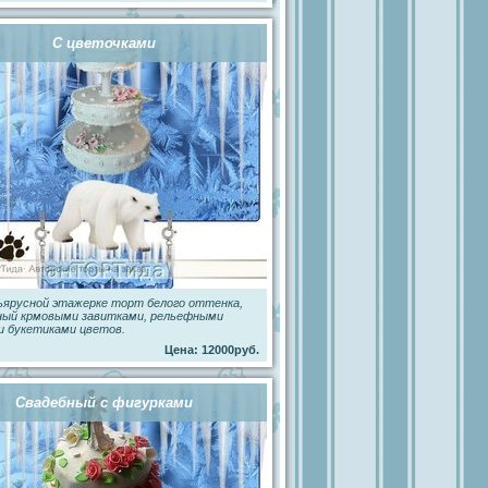
С цветочками
ъярусной этажерке торт белого оттенка,
ный крмовыми завитками, рельефными
и букетиками цветов.
Цена: 12000руб.
Свадебный с фигурками