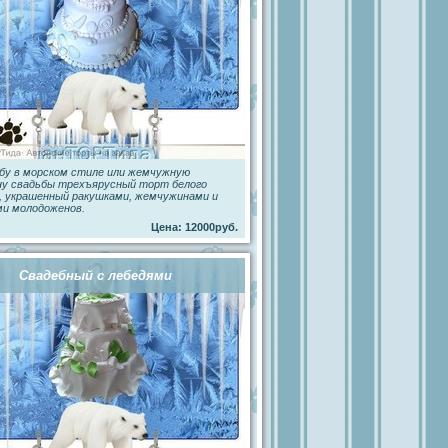
бу в морском стиле или жемчужную
ну свадьбы трехъярусный торт белого
, украшенный ракушками, жемчужинами и
ми молодоженов.
Цена: 12000руб.
Свадебный с лебедями