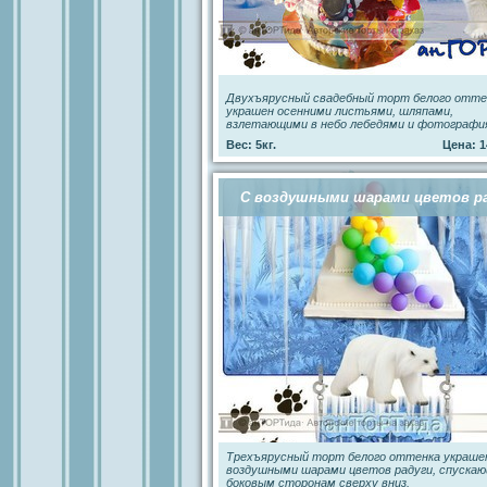
Двухъярусный свадебный торт белого отте
украшен осенними листьями, шляпами,
взлетающими в небо лебедями и фотографи
Вес: 5кг.
Цена: 1
С воздушными шарами цветов р
Трехъярусный торт белого оттенка украше
воздушными шарами цветов радуги, спуска
боковым сторонам сверху вниз.