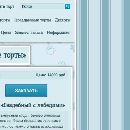
ать торт
торты
Праздничные торты
Десерты
Цены
Условия заказа
Информация
е торты»
.
Цена:
14000
руб.
Заказать
 «Свадебный с лебедями»
хъярусный торт белого оттенка
шен по бокам большими лилиями с
ыми листьями и парой влюбленных