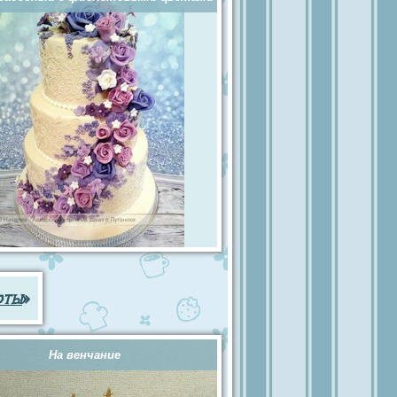
рты
»
На венчание