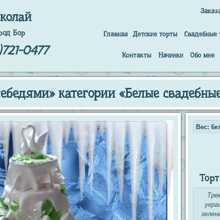
Заказ
колай
род Бор
Главная
Детские торты
Свадебные 
)721-0477
Контакты
Начинки
Обо мне
лебедями» категории «Белые свадебны
Вес: 6кг
Торт
Тре
укра
зелен