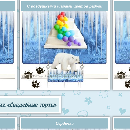
С воздушными шарами цветов радуги
ии «
Свадебные торты
»
Сердечки