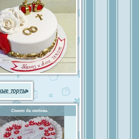
ные торты
»
Совет да любовь