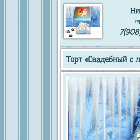
Ни
го
7(908
Торт «Свадебный с 