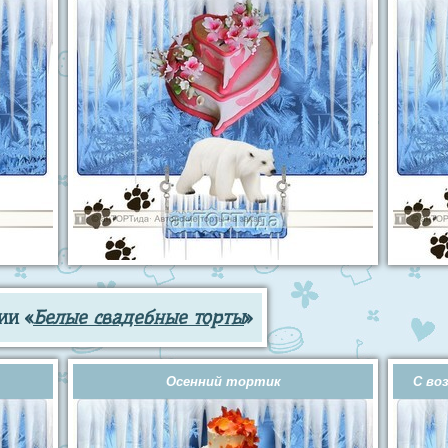
ии «
Белые свадебные торты
»
Осенний тортик
С во