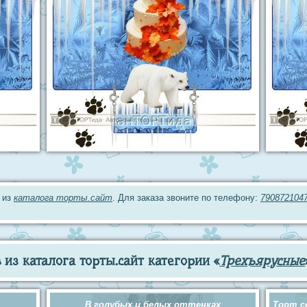
 из
каталога торты.сайт
. Для заказа звоните по телефону:
790872104
из каталога торты.сайт категории «
Трехъярусные
В голубых и белых оттенках
Торт с