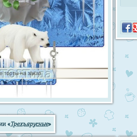
ии «
Трехъярусные
»