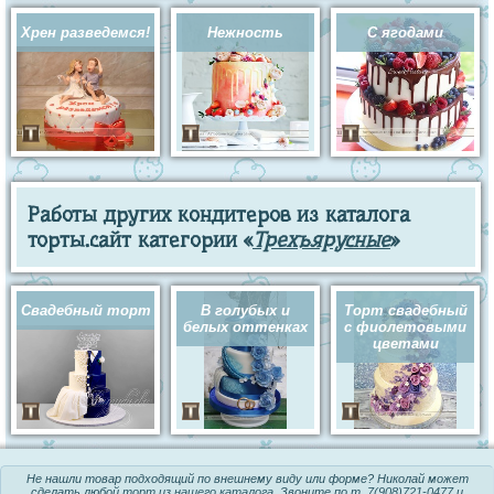
Хрен разведемся!
Нежность
С ягодами
Работы других кондитеров из каталога
торты.сайт категории «
Трехъярусные
»
Свадебный торт
В голубых и
Торт свадебный
белых оттенках
с фиолетовыми
цветами
Не нашли товар подходящий по внешнему виду или форме? Николай может
сделать любой
торт из нашего каталога
. Звоните по т.
7(908)721-0477
и