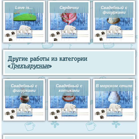
Love is...
Сердечки
Свадебный с
фигурками
Другие работы из категории
«
Трехъярусные
»
Свадебный с
Свадебный с
В морском стиле
фигурками
котиками