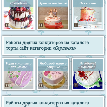
С ягодами
Хрен разведемся!
Нежность
Работы других кондитеров из каталога
торты.сайт категории «
Сердечки
»
Торт с лилиями
Любимой маме и
На юбилей
для мамы
бабушке
мамочки
Работы других кондитеров из каталога