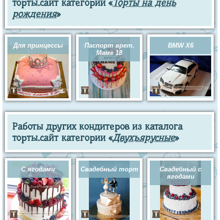
торты.сайт категории «
Торты на день
рождения
»
Для принцессы
Паспорт врет.
BMW X6
Маме 18
Работы других кондитеров из каталога
торты.сайт категории «
Двухъярусные
»
С ягодами
Свадебный торт
Свадебный с
ягодами