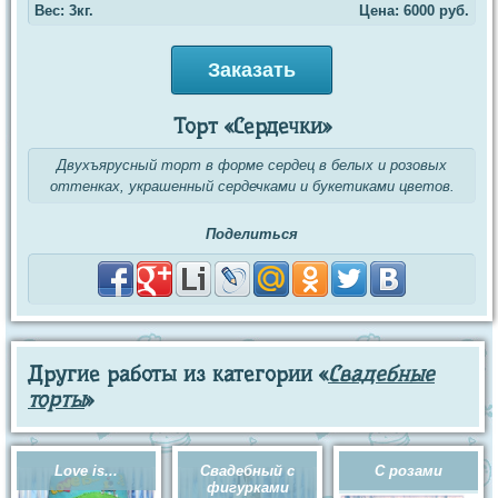
Вес: 3кг.
Цена:
6000
руб.
Заказать
Торт «Сердечки»
Двухъярусный торт в форме сердец в белых и розовых
оттенках, украшенный сердечками и букетиками цветов.
Поделиться
Другие работы из категории «
Свадебные
торты
»
Love is...
Свадебный с
С розами
фигурками