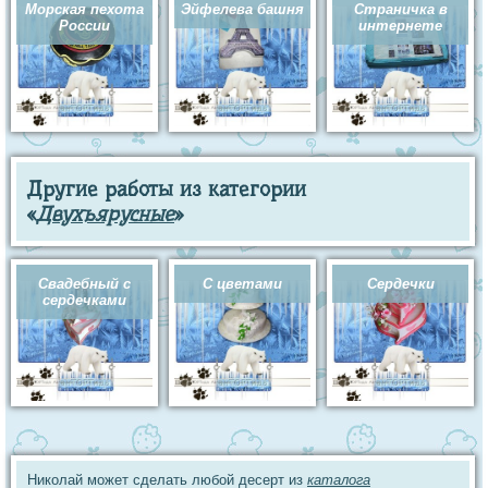
Морская пехота
Эйфелева башня
Страничка в
России
интернете
Другие работы из категории
«
Двухъярусные
»
Свадебный с
С цветами
Сердечки
сердечками
Николай может сделать любой десерт из
каталога