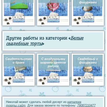
фигурками
Другие работы из категории «
Белые
свадебные торты
»
Свидетельство
С воздушными
Свадебный с
о браке
шарами цветов
фигурками
радуги
Николай может сделать любой десерт из
каталога
торты.сайт
. Для заказа звоните по телефону:
79087210477