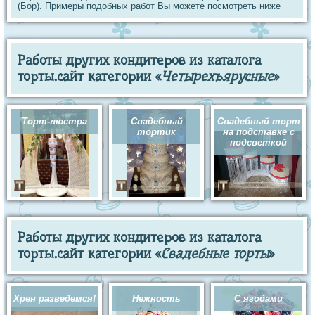
(Бор). Примеры подобных работ Вы можете посмотреть ниже
Работы других кондитеров из каталога
торты.сайт категории «
Четырехъярусные
»
Торт-люстра
Свадебный
Свадебный торт
тортик
на подставке с
подсветкой
Работы других кондитеров из каталога
торты.сайт категории «
Свадебные торты
»
Хрен разведемся!
Нежность
С ягодами