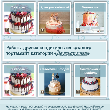
С ягодами
Хрен разведемся!
Нежность
Работы других кондитеров из каталога
торты.сайт категории «
Двухъярусные
»
С ягодами
Свадебный торт
Свадебный с
ягодами
Не нашли товар подходящий по внешнему виду или форме? Николай может
сделать любой
торт из нашего каталога
. Звоните по т.
7(908)721-0477
и