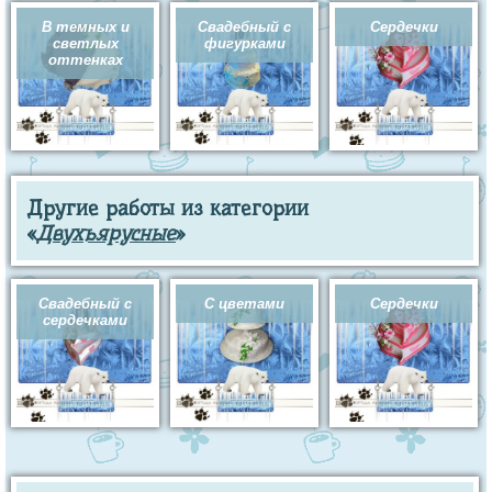
В темных и
Свадебный с
Сердечки
светлых
фигурками
оттенках
Другие работы из категории
«
Двухъярусные
»
Свадебный с
С цветами
Сердечки
сердечками