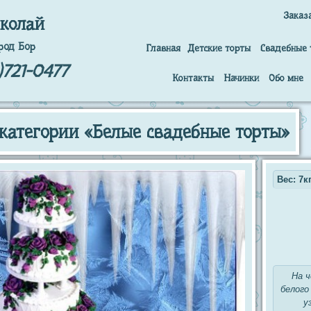
Заказ
колай
род Бор
Главная
Детские торты
Свадебные 
)721-0477
Контакты
Начинки
Обо мне
 категории «Белые свадебные торты»
Вес: 7кг
На 
белого
у