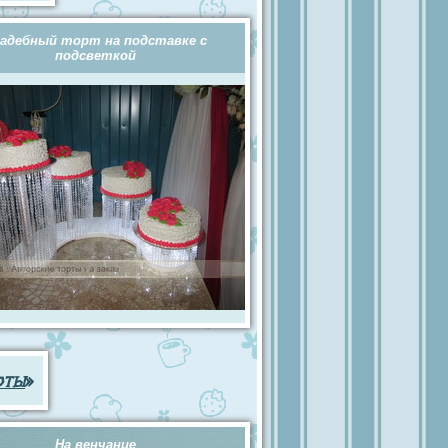
адебный торт на подставке с
подсветкой
рты
»
На венчание