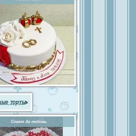
ные торты
»
Совет да любовь