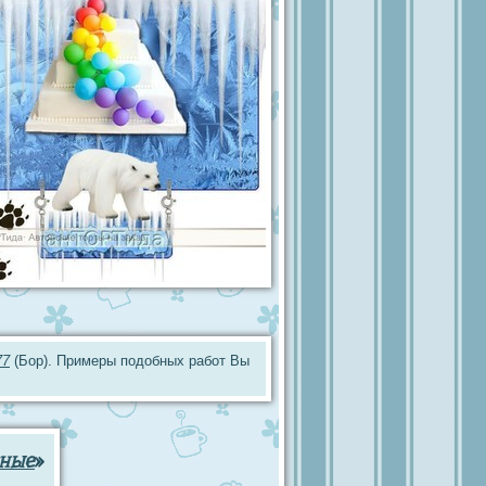
77
(Бор). Примеры подобных работ Вы
ные
»