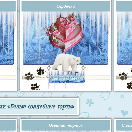
Сердечки
ии «
Белые свадебные торты
»
Осенний тортик
С во