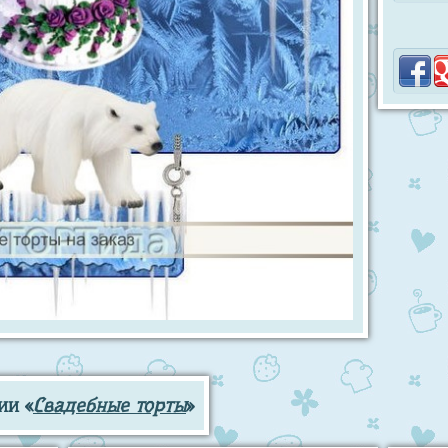
ии «
Свадебные торты
»