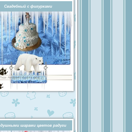
Свадебный с фигурками
здушными шарами цветов радуги