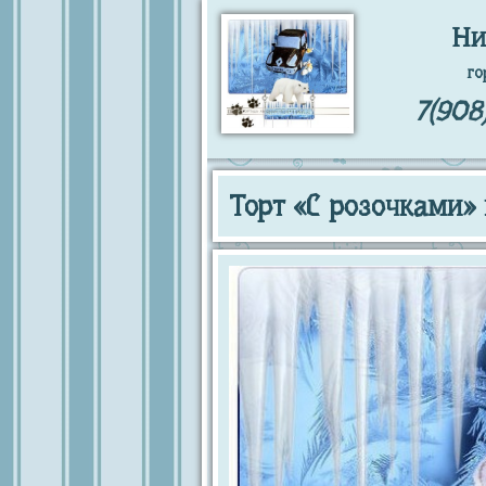
Ни
го
7(908
Торт «С розочками»