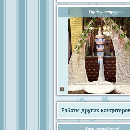
Торт-люстра
Работы других кондитеров 
Хрен разведемся!