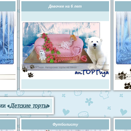
Девочке на 6 лет
ии «
Детские торты
»
Футболисту