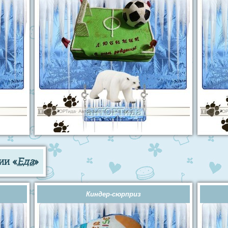
ии «
Еда
»
Киндер-сюрприз