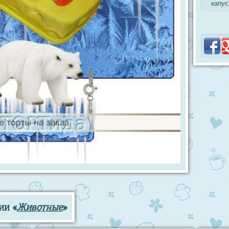
капус
ии «
Животные
»