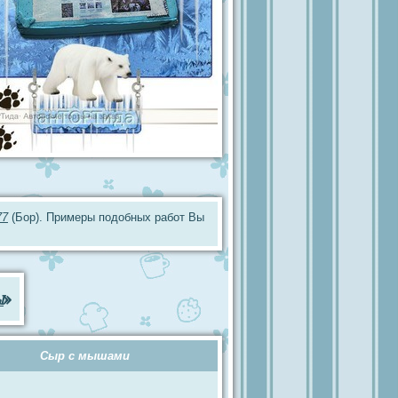
77
(Бор). Примеры подобных работ Вы
ы
»
Сыр с мышами