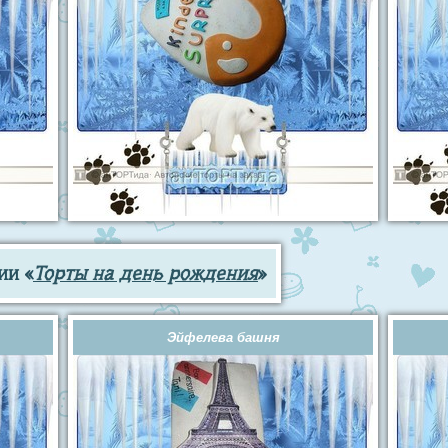
ии «
Торты на день рождения
»
Эйфелева башня