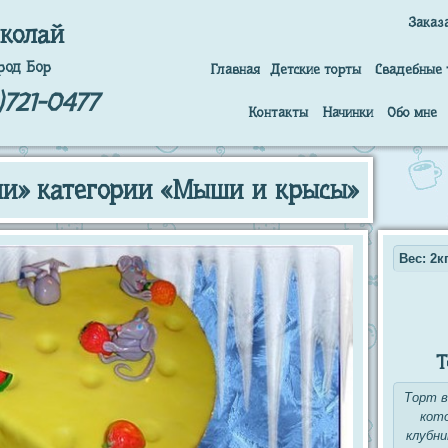
Заказ
колай
род Бор
Главная
Детские торты
Свадебные 
)721-0477
Контакты
Начинки
Обо мне
ми» категории «Мыши и крысы»
Вес: 2кг
Т
Торт в
кот
клубни