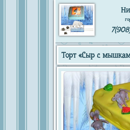
Ни
го
7(908
Торт «Сыр с мышка