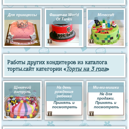
Для принцессы
Фанатам World
Minecraft
Of Tanks
Работы других кондитеров из каталога
торты.сайт категории «
Торты на 3 года
»
Щенячий
На день
Ми-ми-мишки
патруль
рождения
Не для
Не для
ребенка
продажи.
продажи.
Принять и
Принять и
посмотреть
посмотреть