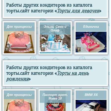
Работы других кондитеров из каталога
торты.сайт категории «
Торты для девочек
»
Для принцессы
Эльза, Свен и
Единичка
Олаф
Работы других кондитеров из каталога
торты.сайт категории «
Торты на день
рождения
»
Для принцессы
Паспорт врет.
BMW X6
Маме 18