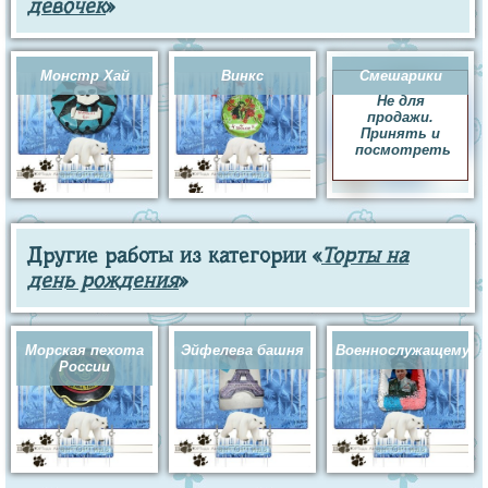
девочек
»
Монстр Хай
Винкс
Смешарики
Не для
продажи.
Принять и
посмотреть
Другие работы из категории «
Торты на
день рождения
»
Морская пехота
Эйфелева башня
Военнослужащему
России