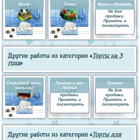
Крот
Тачки
Маша и Медведь
Не для
продажи.
Принять и
посмотреть
Другие работы из категории «
Торты на 3
года
»
Спокойной ночи,
Лунтик и его
Лунтик
малыши!
друзья
Не для
Не для
продажи.
продажи.
Принять и
Принять и
посмотреть
посмотреть
Другие работы из категории «
Торты для