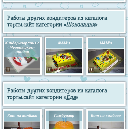
Работы других кондитеров из каталога
торты.сайт категории «
Шоколадки
»
Киндер-сюрприз с
M&M’s
M&M’s
Черепашкой-
ниндзя
Работы других кондитеров из каталога
торты.сайт категории «
Еда
»
Кот на колбасе
Гамбургер
Кот на колбасе