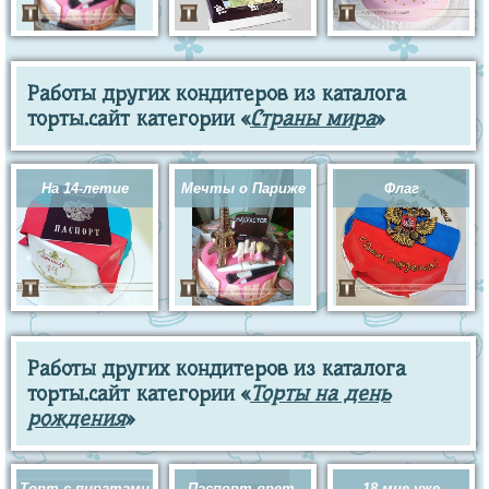
Работы других кондитеров из каталога
торты.сайт категории «
Страны мира
»
На 14-летие
Мечты о Париже
Флаг
Работы других кондитеров из каталога
торты.сайт категории «
Торты на день
рождения
»
Торт с пиратами
Паспорт врет.
18 мне уже