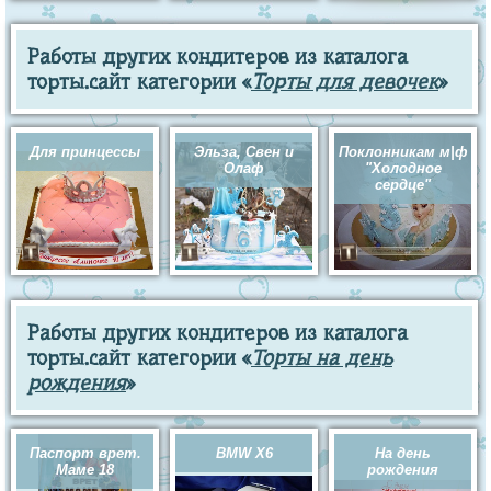
Работы других кондитеров из каталога
торты.сайт категории «
Торты для девочек
»
Для принцессы
Эльза, Свен и
Поклонникам м|ф
Олаф
"Холодное
сердце"
Работы других кондитеров из каталога
торты.сайт категории «
Торты на день
рождения
»
Паспорт врет.
BMW X6
На день
Маме 18
рождения