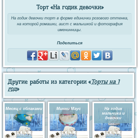
Торт «На годик девочки»
На годик девочки торт в форме единички розового оттенка,
на которой ромашки, аист с малышкой и фотография
именинницы.
Поделиться
Другие работы из категории «
Торты на 1
год
»
Месяц с облаками
Минни Маус
На годик
мальчика и
девочки