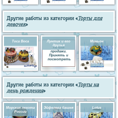
Другие работы из категории «
Торты для
девочек
»
Toca Boca
Лунтик и его
Миньон
друзья
Не для
продажи.
Принять и
посмотреть
Другие работы из категории «
Торты на
день рождения
»
Морская пехота
Эйфелева башня
Lotus
России