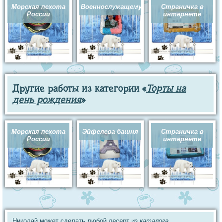
Морская пехота
Военнослужащему
Страничка в
России
интернете
Другие работы из категории «
Торты на
день рождения
»
Морская пехота
Эйфелева башня
Страничка в
России
интернете
Николай может сделать любой десерт из
каталога