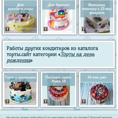
Для
Для девочки
Военному
рукодельницы
технику к 23-ему
февраля
Работы других кондитеров из каталога
торты.сайт категории «
Торты на день
рождения
»
Торт с пиратами
Паспорт врет.
18 мне уже
Маме 18
Не нашли товар подходящий по внешнему виду или форме? Николай может