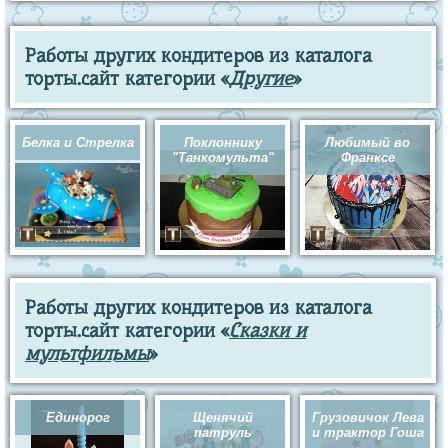
Работы других кондитеров из каталога
торты.сайт категории «
Другие
»
Белка и Стрелка
Поклоннику
Любимый во
"Танкомульта"
Франксе
Работы других кондитеров из каталога
торты.сайт категории «
Сказки и
мультфильмы
»
Единорог
Щенячий
Грузовичок Лева
патруль
и трактор Гоша