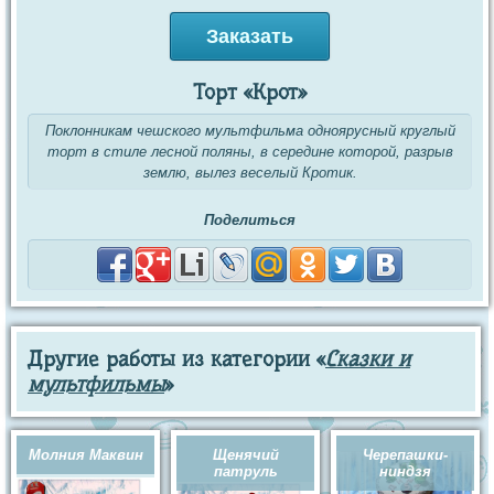
Заказать
Торт «Крот»
Поклонникам чешского мультфильма одноярусный круглый
торт в стиле лесной поляны, в середине которой, разрыв
землю, вылез веселый Кротик.
Поделиться
Другие работы из категории «
Сказки и
мультфильмы
»
Молния Маквин
Щенячий
Черепашки-
патруль
ниндзя