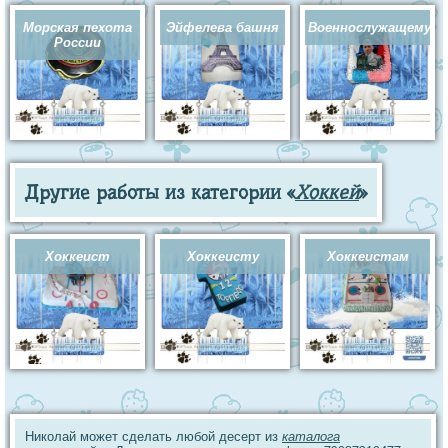
Морская пехота
Эйфелева башня
Военнослужащему
России
Другие работы из категории «
Хоккей
»
Хоккеист
Хоккеисту
Хоккеистам
Николай может сделать любой десерт из
каталога