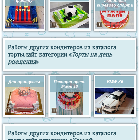
фанату
любителя
гиревого спорта
Работы других кондитеров из каталога
торты.сайт категории «
Торты на день
рождения
»
Для принцессы
Паспорт врет.
BMW X6
Маме 18
Работы других кондитеров из каталога