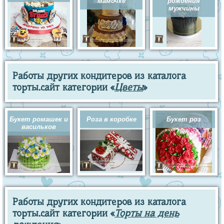
мамочке
рождения
мужчины
Работы других кондитеров из каталога
торты.сайт категории «
Цветы
»
Букет ромашек и
Роза в коробке
Букет роз
васильков
Работы других кондитеров из каталога
торты.сайт категории «
Торты на день