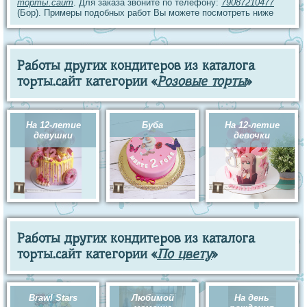
торты.сайт
. Для заказа звоните по телефону:
79087210477
(Бор). Примеры подобных работ Вы можете посмотреть ниже
Работы других кондитеров из каталога
торты.сайт категории «
Розовые торты
»
На 12-летие
Буба
На 12-летие
девушки
девочки
Работы других кондитеров из каталога
торты.сайт категории «
По цвету
»
Brawl Stars
Любимой
На день