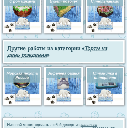
С ромашками
Букет розочек
С тюльпанами
Другие работы из категории «
Торты на
день рождения
»
Морская пехота
Эйфелева башня
Страничка в
России
интернете
Николай может сделать любой десерт из
каталога