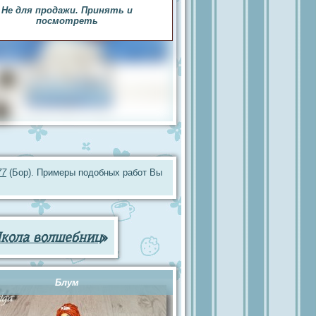
Не для продажи. Принять и
посмотреть
77
(Бор). Примеры подобных работ Вы
Школа волшебниц
»
Блум