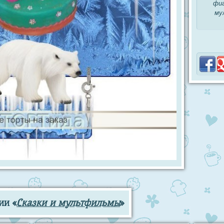
фиг
му
ии «
Сказки и мультфильмы
»