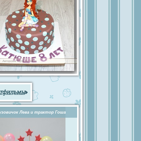
ьтфильмы
»
узовичок Лева и трактор Гоша