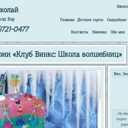
Заказ
колай
род Бор
Главная
Детские торты
Свадебные 
)721-0477
Контакты
Начинки
Обо мне
ории «Клуб Винкс: Школа волшебниц»
Вес: 3кг
На де
торт 
укр