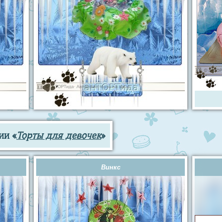
ии «
Торты для девочек
»
Винкс