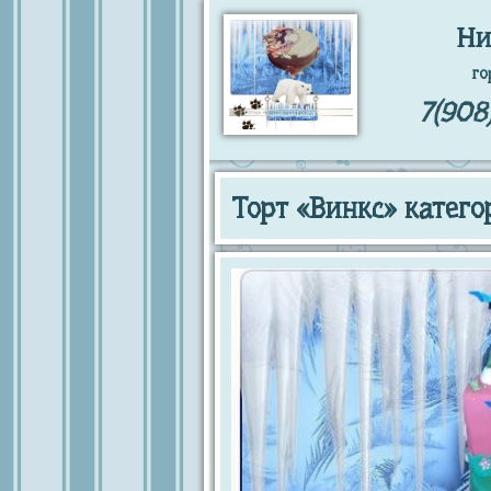
Ни
го
7(908
Торт «Винкс» катег