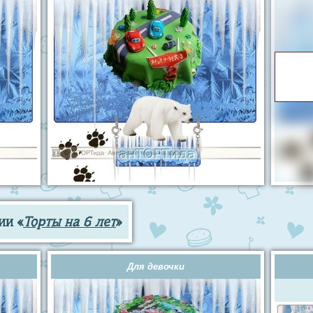
ии «
Торты на 6 лет
»
Для девочки