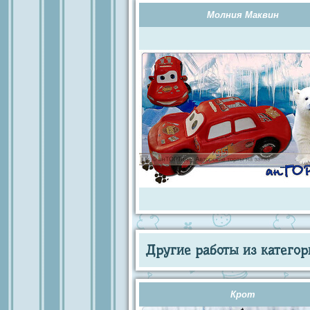
Молния Маквин
Другие работы из категор
Крот