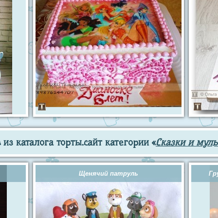
из каталога торты.сайт категории «
Сказки и мул
Щенячий патруль
Гр