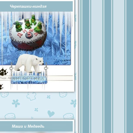
Черепашки-ниндзя
Маша и Медведь