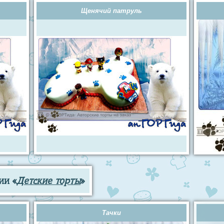
Щенячий патруль
ии «
Детские торты
»
Тачки