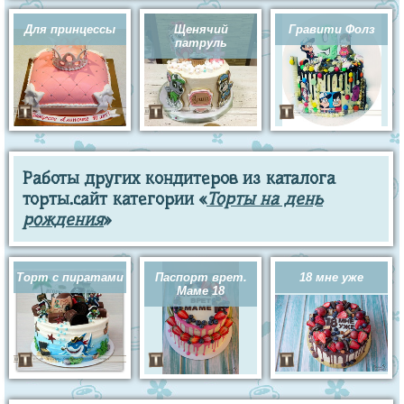
Для принцессы
Щенячий
Гравити Фолз
патруль
Работы других кондитеров из каталога
торты.сайт категории «
Торты на день
рождения
»
Торт с пиратами
Паспорт врет.
18 мне уже
Маме 18