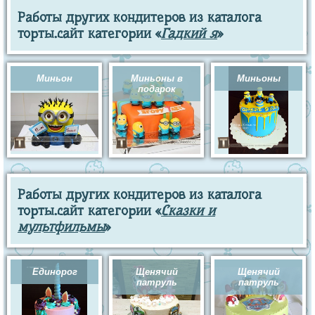
Работы других кондитеров из каталога
торты.сайт категории «
Гадкий я
»
Миньон
Миньоны в
Миньоны
подарок
Работы других кондитеров из каталога
торты.сайт категории «
Сказки и
мультфильмы
»
Единорог
Щенячий
Щенячий
патруль
патруль