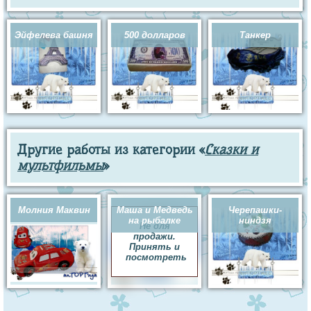
Эйфелева башня
500 долларов
Танкер
Другие работы из категории «
Сказки и
мультфильмы
»
Молния Маквин
Маша и Медведь
Черепашки-
на рыбалке
ниндзя
Не для
продажи.
Принять и
посмотреть