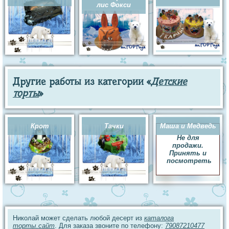
лис Фокси
Другие работы из категории «
Детские
торты
»
Крот
Тачки
Маша и Медведь
Не для
продажи.
Принять и
посмотреть
Николай может сделать любой десерт из
каталога
торты.сайт
. Для заказа звоните по телефону:
79087210477