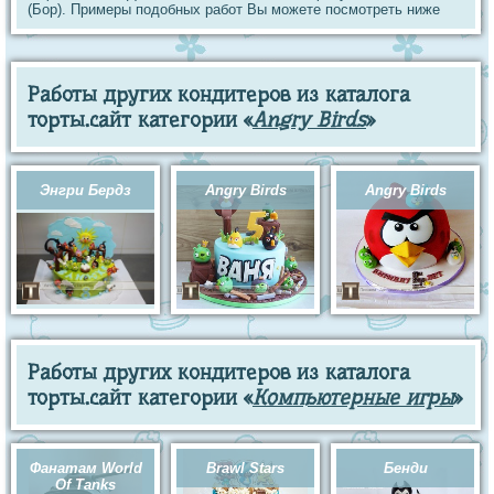
(Бор). Примеры подобных работ Вы можете посмотреть ниже
Работы других кондитеров из каталога
торты.сайт категории «
Angry Birds
»
Энгри Бердз
Angry Birds
Angry Birds
Работы других кондитеров из каталога
торты.сайт категории «
Компьютерные игры
»
Фанатам World
Brawl Stars
Бенди
Of Tanks