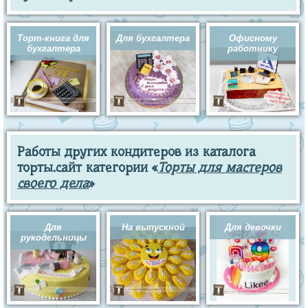
Торт-книга для
Для бухгалтера
Офисному
бухгалтера
работнику
Работы других кондитеров из каталога
торты.сайт категории «
Торты для мастеров
своего дела
»
Для
На выпускной
Для девочки
рукодельницы