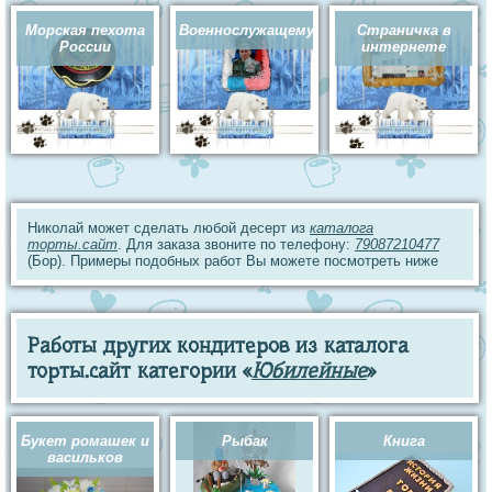
Морская пехота
Военнослужащему
Страничка в
России
интернете
Николай может сделать любой десерт из
каталога
торты.сайт
. Для заказа звоните по телефону:
79087210477
(Бор). Примеры подобных работ Вы можете посмотреть ниже
Работы других кондитеров из каталога
торты.сайт категории «
Юбилейные
»
Букет ромашек и
Рыбак
Книга
васильков