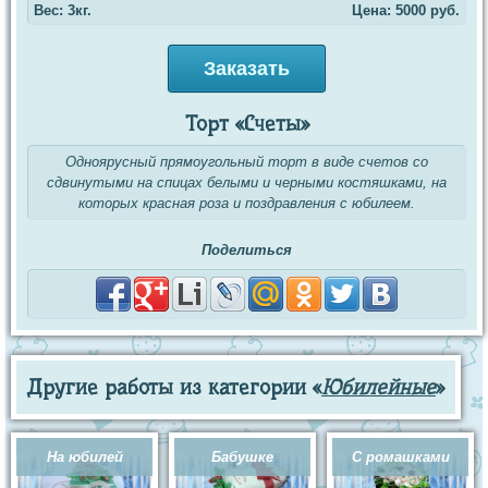
Вес: 3кг.
Цена:
5000
руб.
Заказать
Торт «Счеты»
Одноярусный прямоугольный торт в виде счетов со
сдвинутыми на спицах белыми и черными костяшками, на
которых красная роза и поздравления с юбилеем.
Поделиться
Другие работы из категории «
Юбилейные
»
На юбилей
Бабушке
С ромашками