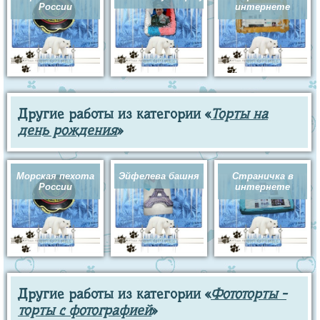
России
интернете
Другие работы из категории «
Торты на
день рождения
»
Морская пехота
Эйфелева башня
Страничка в
России
интернете
Другие работы из категории «
Фототорты -
торты с фотографией
»