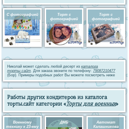
С фотографией
Торт с
Торт с
фотографией
фотографией
Николай может сделать любой десерт из
каталога
торты.сайт
. Для заказа звоните по телефону:
79087210477
(Бор). Примеры подобных работ Вы можете посмотреть ниже
Работы других кондитеров из каталога
торты.сайт категории «
Торты для военных
»
Военному
ДМБ
Автомат
технику к 23-ему
Калашникова