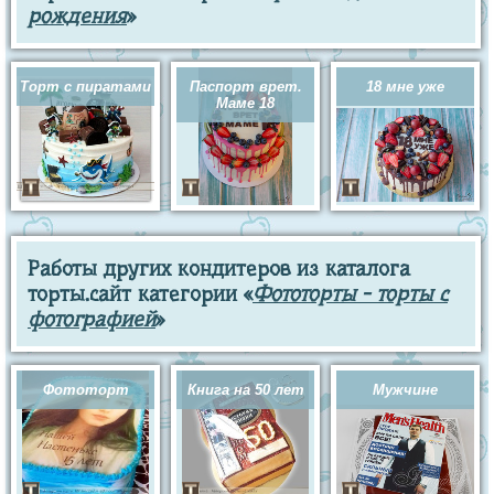
рождения
»
Торт с пиратами
Паспорт врет.
18 мне уже
Маме 18
Работы других кондитеров из каталога
торты.сайт категории «
Фототорты - торты с
фотографией
»
Фототорт
Книга на 50 лет
Мужчине