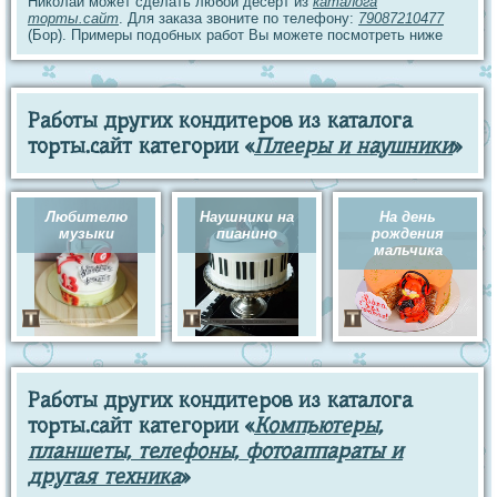
Николай может сделать любой десерт из
каталога
торты.сайт
. Для заказа звоните по телефону:
79087210477
(Бор). Примеры подобных работ Вы можете посмотреть ниже
Работы других кондитеров из каталога
торты.сайт категории «
Плееры и наушники
»
Любителю
Наушники на
На день
музыки
пианино
рождения
мальчика
Работы других кондитеров из каталога
торты.сайт категории «
Компьютеры,
планшеты, телефоны, фотоаппараты и
другая техника
»