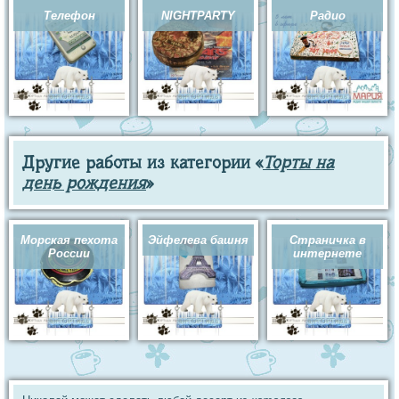
Телефон
NIGHTPARTY
Радио
Другие работы из категории «
Торты на
день рождения
»
Морская пехота
Эйфелева башня
Страничка в
России
интернете