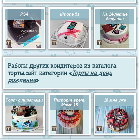
PS4
iPhone 5s
На 14-летие
девушки
Работы других кондитеров из каталога
торты.сайт категории «
Торты на день
рождения
»
Торт с пиратами
Паспорт врет.
18 мне уже
Маме 18