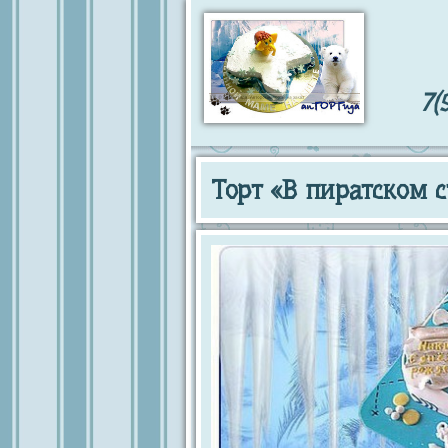
7(
Торт «В пиратском 