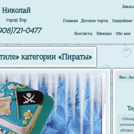
Заказ
Николай
город Бор
Главная
Детские торты
Свадебные 
908)721-0477
Контакты
Начинки
Обо мне
стиле» категории «Пираты»
Вес: 2кг
То
Одноя
оттенка
облака