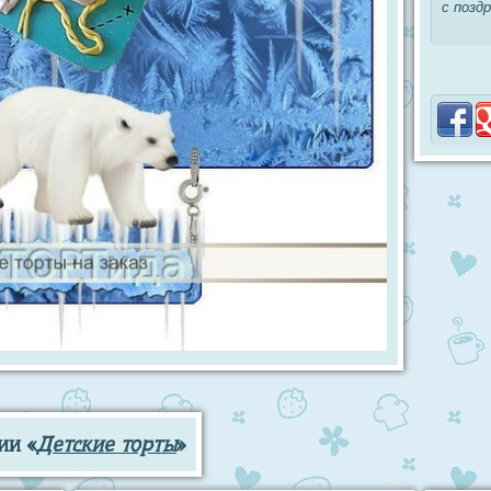
с позд
ии «
Детские торты
»