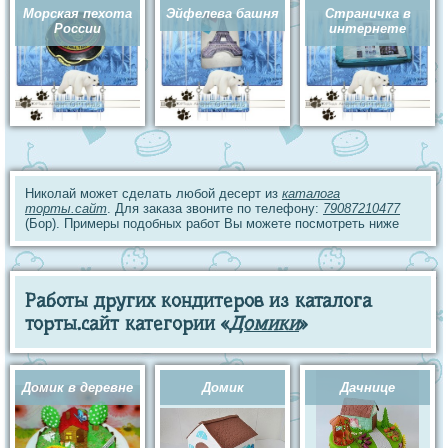
Морская пехота
Эйфелева башня
Страничка в
России
интернете
Николай может сделать любой десерт из
каталога
торты.сайт
. Для заказа звоните по телефону:
79087210477
(Бор). Примеры подобных работ Вы можете посмотреть ниже
Работы других кондитеров из каталога
торты.сайт категории «
Домики
»
Домик в деревне
Домик
Дачнице